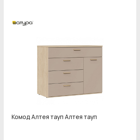
Комод Алтея тауп Алтея тауп