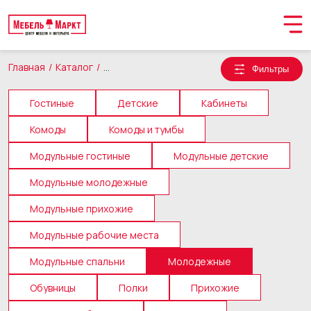
Главная
Каталог
Корпусная мебель
Молодежные
Фильтры
Гостиные
Детские
Кабинеты
Комоды
Комоды и тумбы
Модульные гостиные
Модульные детские
Модульные молодежные
Модульные прихожие
Модульные рабочие места
Обращение принято
Модульные спальни
Молодежные
В ближайшее время мы свяжемся с вами
Обувницы
Полки
Прихожие