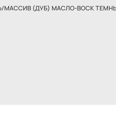
НЬ/МАССИВ (ДУБ) МАСЛО-ВОСК ТЕМН
Обращение принято
В ближайшее время мы свяжемся с вами