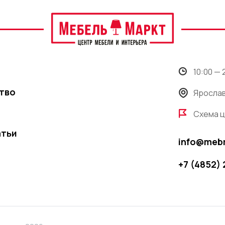
10:00 —
тво
Ярослав
Схема 
атьи
info@meb
+7 (4852)