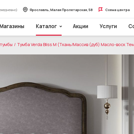
ежедневно)
Ярославль, Малая Пролетарская, 58
Схема центра
Магазины
Каталог
Акции
Услуги
С
 тумбы
Тумба Verda Bliss M (Ткань/Массив (дуб) Масло-воск Те