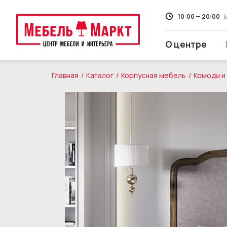
10:00 — 20:00
(
О центре
Главная
Каталог
Корпусная мебель
Комоды и
Распродажа
Мягкая мебель
Кухни
Корпусная мебель
Кровати и матрасы
Столы и стулья
Свет