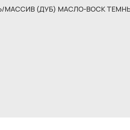
НЬ/МАССИВ (ДУБ) МАСЛО-ВОСК ТЕМН
Обращение принято
В ближайшее время мы свяжемся с вами