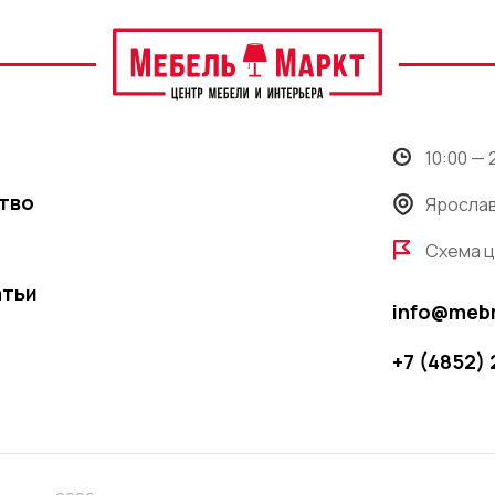
10:00 —
тво
Ярослав
Схема 
атьи
info@meb
+7 (4852)