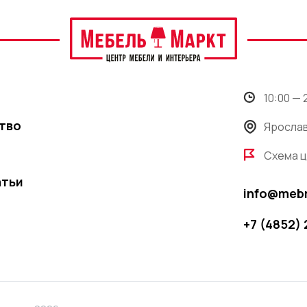
10:00 —
тво
Ярослав
Схема 
атьи
info@meb
+7 (4852)