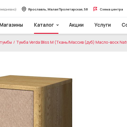
ежедневно)
Ярославль, Малая Пролетарская, 58
Схема центра
Магазины
Каталог
Акции
Услуги
С
 тумбы
Тумба Verda Bliss M (Ткань/Массив (дуб) Масло-воск Nat