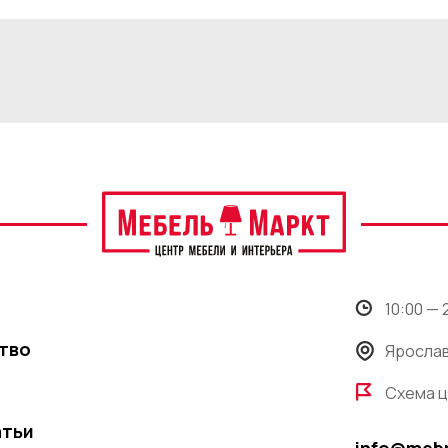
10:00 —
тво
Ярослав
Схема 
атьи