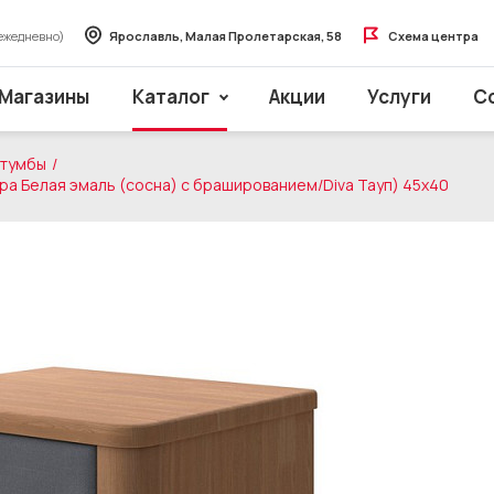
ежедневно)
Ярославль, Малая Пролетарская, 58
Схема центра
Магазины
Каталог
Акции
Услуги
С
 тумбы
ра Белая эмаль (сосна) с брашированием/Diva Тауп) 45x40