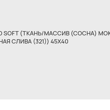
 SOFT (ТКАНЬ/МАССИВ (СОСНА) МОК
АЯ СЛИВА (321)) 45X40
Обращение принято
В ближайшее время мы свяжемся с вами