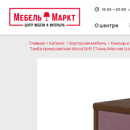
10:00 — 20:00
(
О центре
Главная
Каталог
Корпусная мебель
Комоды и
Тумба прикроватная Wood Soft (Ткань/Массив (со
Распродажа
Мягкая мебель
Кухни
Корпусная мебель
Кровати и матрасы
Столы и стулья
Свет