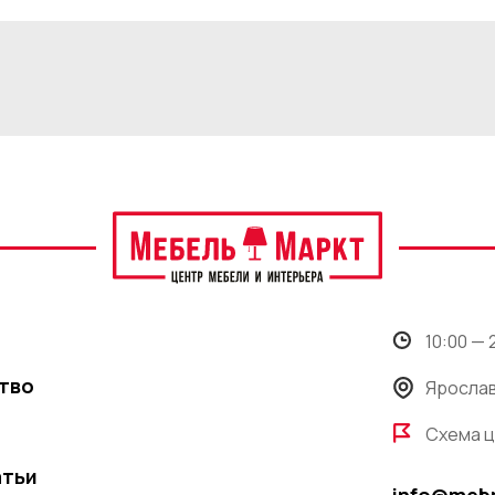
10:00 —
тво
Ярослав
Схема 
атьи