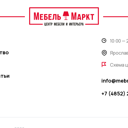
10:00 —
тво
Ярослав
Схема 
атьи
info@meb
+7 (4852)