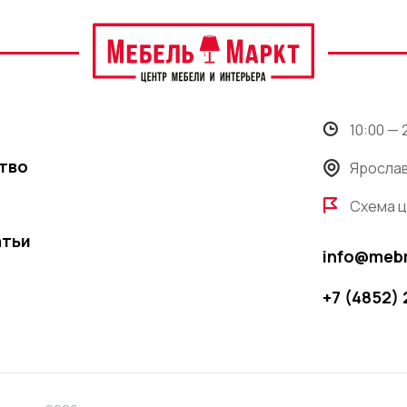
10:00 —
тво
Ярослав
Схема 
атьи
info@meb
+7 (4852)