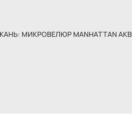
ТКАНЬ: МИКРОВЕЛЮР MANHATTAN АКВ
Обращение принято
В ближайшее время мы свяжемся с вами