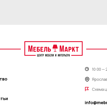
10:00 —
тво
Ярослав
Схема 
атьи
info@meb