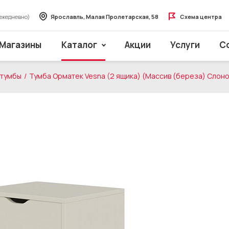
ежедневно)
Ярославль, Малая Пролетарская, 58
Схема центра
Магазины
Каталог
Акции
Услуги
С
 тумбы
Тумба Орматек Vesna (2 ящика) (Массив (береза) Слоно