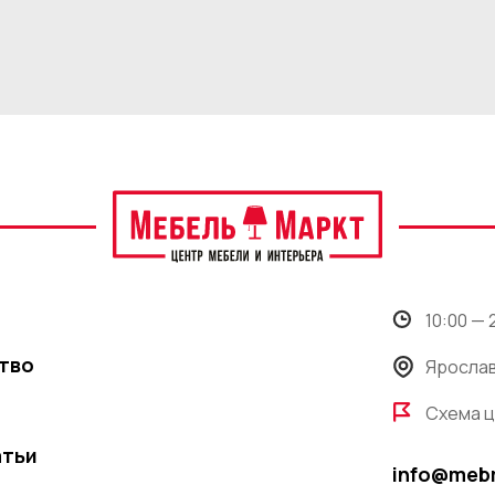
10:00 —
тво
Ярослав
Схема 
атьи
info@meb