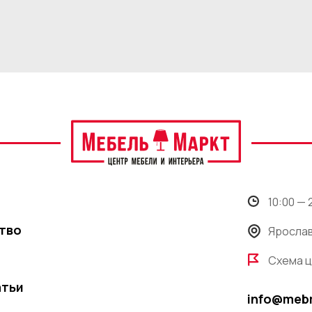
10:00 —
тво
Ярослав
Схема 
атьи
info@meb