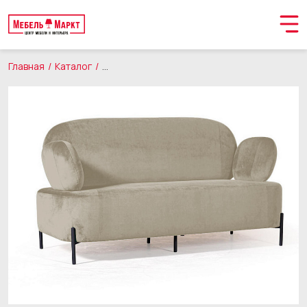
Главная
Каталог
Мягкая мебель
Диваны
Орматек с метал
Обращение принято
В ближайшее время мы свяжемся с вами