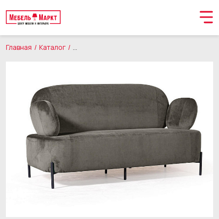
Главная
Каталог
Мягкая мебель
Диваны
Орматек с метал
Обращение принято
В ближайшее время мы свяжемся с вами