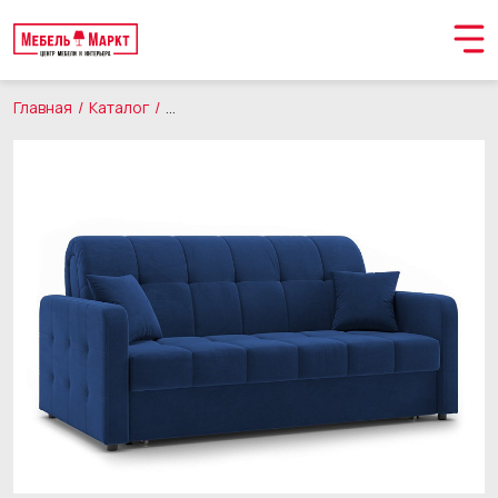
Главная
Каталог
Мягкая мебель
Диваны
Орматек Диван-к
Обращение принято
В ближайшее время мы свяжемся с вами