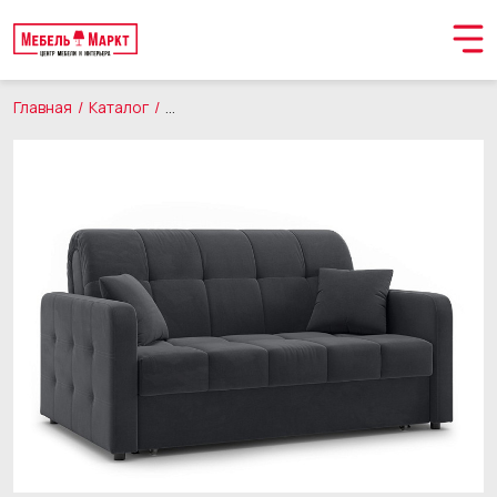
Главная
Каталог
Мягкая мебель
Диваны
Орматек Диван-к
Обращение принято
В ближайшее время мы свяжемся с вами