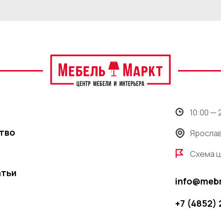
10:00 —
тво
Ярослав
Схема 
атьи
info@meb
+7 (4852)