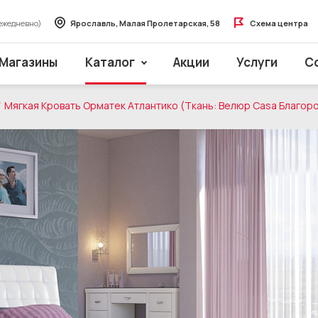
ежедневно)
Ярославль, Малая Пролетарская, 58
Схема центра
Магазины
Каталог
Акции
Услуги
С
Мягкая Кровать Орматек Атлантико (Ткань: Велюр Casa Благор