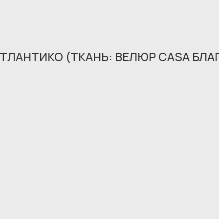
АТЛАНТИКО (ТКАНЬ: ВЕЛЮР CASA БЛ
Обращение принято
В ближайшее время мы свяжемся с вами