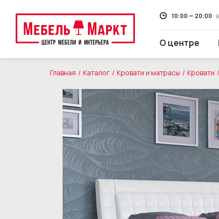
10:00 — 20:00
(
О центре
Главная
Каталог
Кровати и матрасы
Кровати
Распродажа
Мягкая мебель
Кухни
Корпусная мебель
Кровати и матрасы
Столы и стулья
Свет