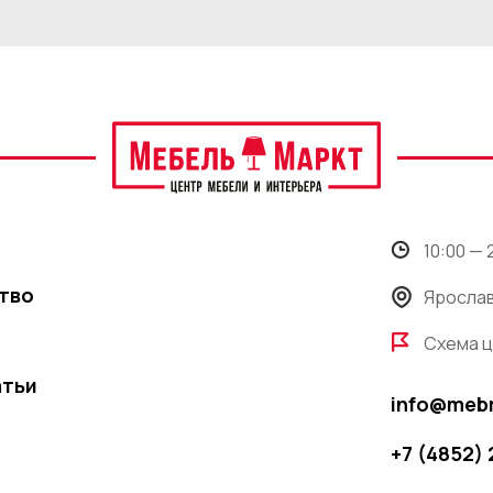
10:00 —
тво
Ярослав
Схема 
атьи
info@meb
+7 (4852)