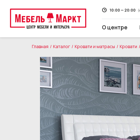
10:00 — 20:00
(
О центре
Главная
Каталог
Кровати и матрасы
Кровати
Распродажа
Мягкая мебель
Кухни
Корпусная мебель
Кровати и матрасы
Столы и стулья
Свет