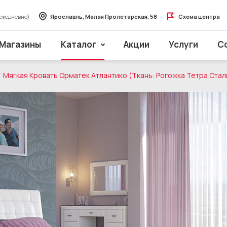
ежедневно)
Ярославль, Малая Пролетарская, 58
Схема центра
Магазины
Каталог
Акции
Услуги
С
Мягкая Кровать Орматек Атлантико (Ткань: Рогожка Тетра Стал