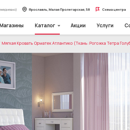
ежедневно)
Ярославль, Малая Пролетарская, 58
Схема центра
Магазины
Каталог
Акции
Услуги
С
Мягкая Кровать Орматек Атлантико (Ткань: Рогожка Тетра Голу