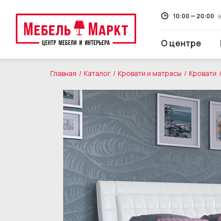
10:00 — 20:00
(
О центре
Главная
Каталог
Кровати и матрасы
Кровати
Распродажа
Мягкая мебель
Кухни
Корпусная мебель
Кровати и матрасы
Столы и стулья
Свет