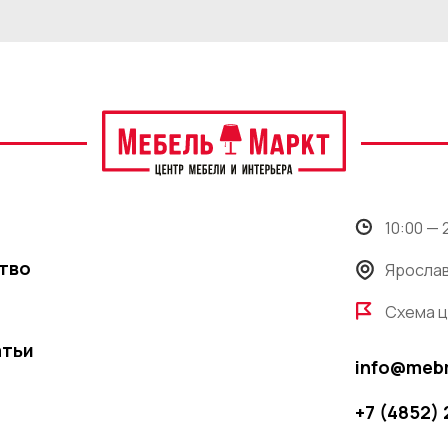
10:00 —
тво
Ярослав
Схема 
атьи
info@meb
+7 (4852)