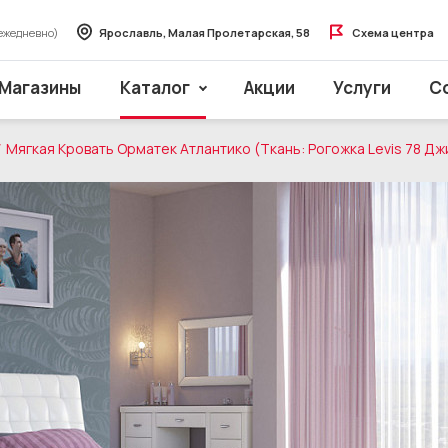
ежедневно)
Ярославль, Малая Пролетарская, 58
Схема центра
Магазины
Каталог
Акции
Услуги
С
Мягкая Кровать Орматек Атлантико (Ткань: Рогожка Levis 78 Дж