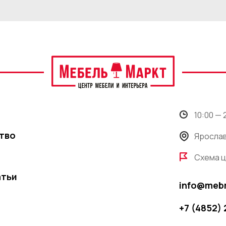
10:00 —
тво
Ярослав
Схема 
атьи
info@meb
+7 (4852)