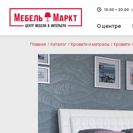
10:00 — 20:00
(
О центре
Главная
Каталог
Кровати и матрасы
Кровати
Распродажа
Мягкая мебель
Кухни
Корпусная мебель
Кровати и матрасы
Столы и стулья
Свет