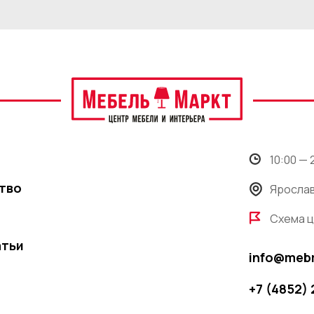
10:00 —
тво
Ярослав
Схема 
атьи
info@meb
+7 (4852)