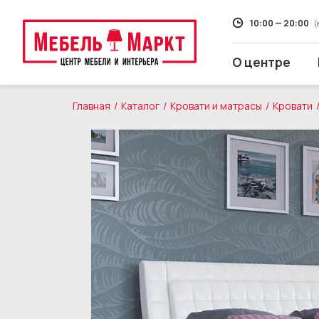
10:00 — 20:00
(
О центре
Главная
Каталог
Кровати и матрасы
Кровати
Распродажа
Мягкая мебель
Кухни
Корпусная мебель
Кровати и матрасы
Столы и стулья
Свет