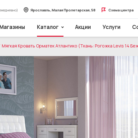
ежедневно)
Ярославль, Малая Пролетарская, 58
Схема центра
Магазины
Каталог
Акции
Услуги
С
Мягкая Кровать Орматек Атлантико (Ткань: Рогожка Levis 14 Б