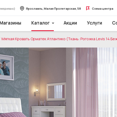
ежедневно)
Ярославль, Малая Пролетарская, 58
Схема центра
Магазины
Каталог
Акции
Услуги
С
Мягкая Кровать Орматек Атлантико (Ткань: Рогожка Levis 14 Бе