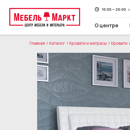
10:00 — 20:00
(
О центре
Главная
Каталог
Кровати и матрасы
Кровати
Распродажа
Мягкая мебель
Кухни
Корпусная мебель
Кровати и матрасы
Столы и стулья
Свет