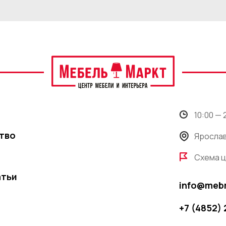
10:00 —
тво
Ярослав
Схема 
атьи
info@meb
+7 (4852)