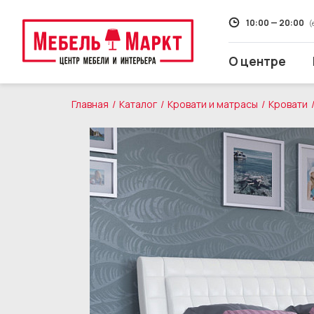
10:00 — 20:00
(
О центре
Главная
Каталог
Кровати и матрасы
Кровати
Распродажа
Мягкая мебель
Кухни
Корпусная мебель
Кровати и матрасы
Столы и стулья
Свет