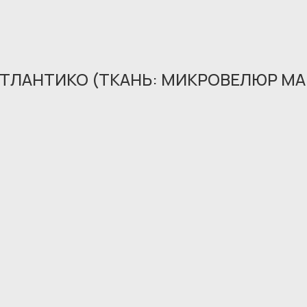
АТЛАНТИКО (ТКАНЬ: МИКРОВЕЛЮР M
Обращение принято
В ближайшее время мы свяжемся с вами