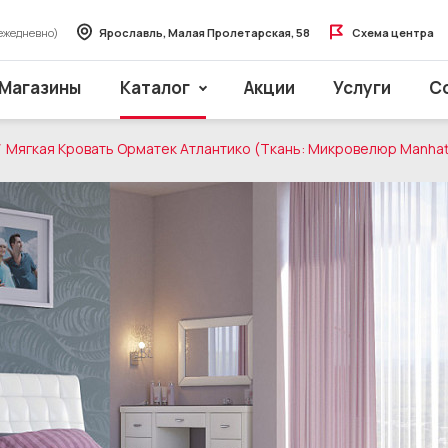
ежедневно)
Ярославль, Малая Пролетарская, 58
Схема центра
Магазины
Каталог
Акции
Услуги
С
Мягкая Кровать Орматек Атлантико (Ткань: Микровелюр Manhat