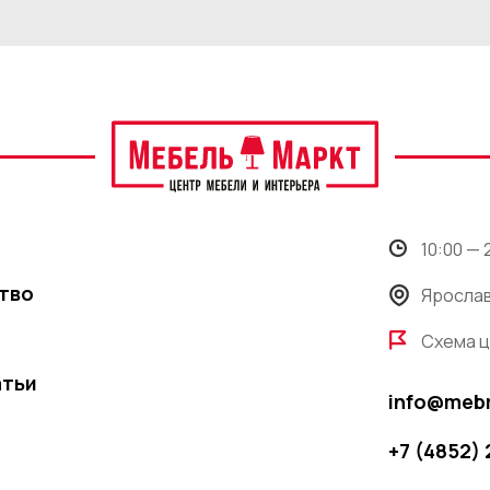
10:00 —
тво
Ярослав
Схема 
атьи
info@meb
+7 (4852)