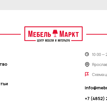
10:00 —
тво
Ярослав
Схема 
атьи
info@meb
+7 (4852)