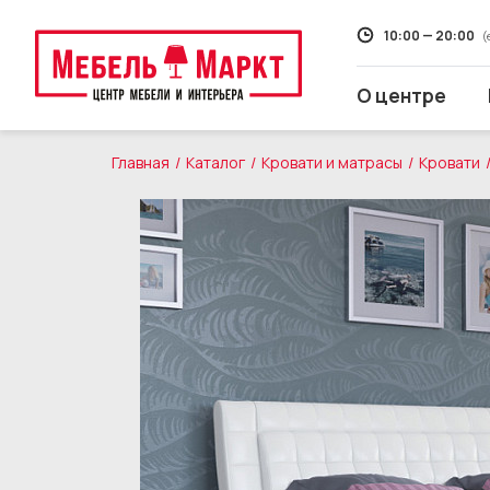
10:00 — 20:00
(
О центре
Главная
Каталог
Кровати и матрасы
Кровати
Распродажа
Мягкая мебель
Кухни
Корпусная мебель
Кровати и матрасы
Столы и стулья
Свет