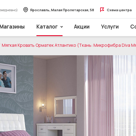
ежедневно)
Ярославль, Малая Пролетарская, 58
Схема центра
Магазины
Каталог
Акции
Услуги
С
Мягкая Кровать Орматек Атлантико (Ткань: Микрофибра Diva М