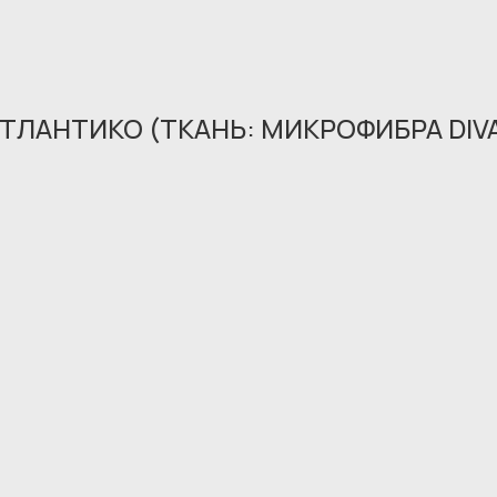
ТЛАНТИКО (ТКАНЬ: МИКРОФИБРА DIV
Обращение принято
В ближайшее время мы свяжемся с вами