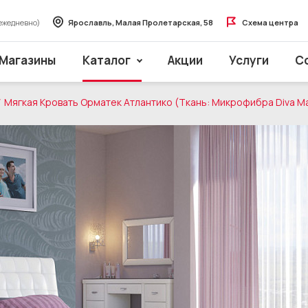
ежедневно)
Ярославль, Малая Пролетарская, 58
Схема центра
Магазины
Каталог
Акции
Услуги
С
Мягкая Кровать Орматек Атлантико (Ткань: Микрофибра Diva 