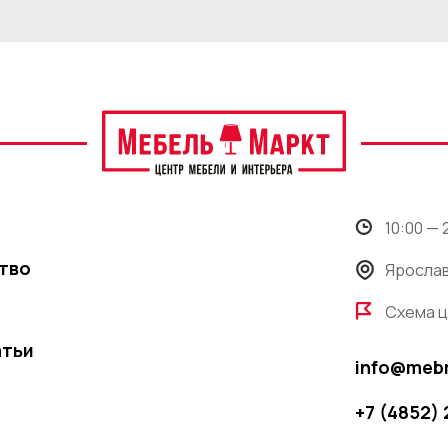
10:00 —
тво
Ярослав
Схема 
атьи
info@meb
+7 (4852)