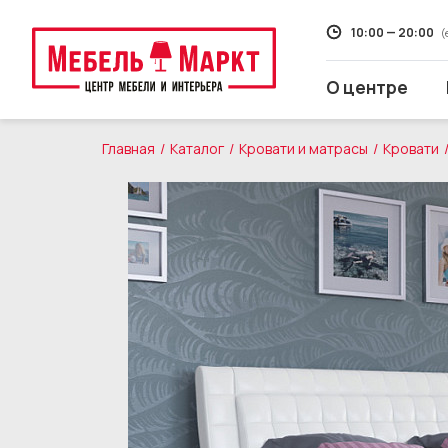
10:00 — 20:00
(
О центре
Главная
Каталог
Кровати и матрасы
Кровати
Распродажа
Мягкая мебель
Кухни
Корпусная мебель
Кровати и матрасы
Столы и стулья
Свет