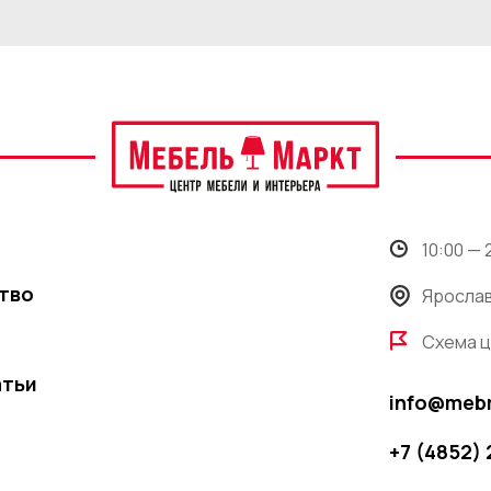
10:00 —
тво
Ярослав
Схема 
атьи
info@meb
+7 (4852)