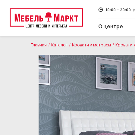
10:00 — 20:00
(
О центре
Главная
Каталог
Кровати и матрасы
Кровати
Распродажа
Мягкая мебель
Кухни
Корпусная мебель
Кровати и матрасы
Столы и стулья
Свет