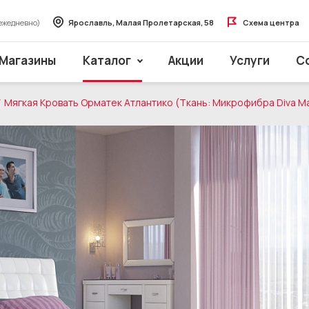
ежедневно)
Ярославль, Малая Пролетарская, 58
Схема центра
Магазины
Каталог
Акции
Услуги
С
Мягкая Кровать Орматек Атлантико (Ткань: Микрофибра Diva М