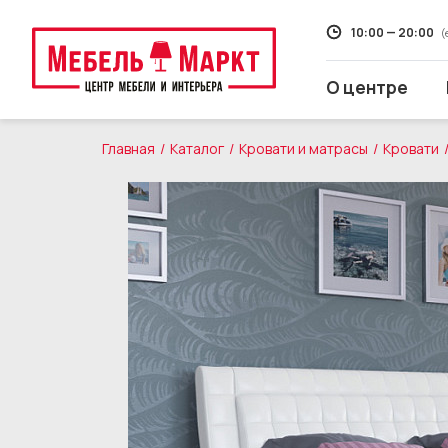
10:00 — 20:00
(
О центре
Главная
Каталог
Кровати и матрасы
Кровати
Распродажа
Мягкая мебель
Кухни
Корпусная мебель
Кровати и матрасы
Столы и стулья
Свет