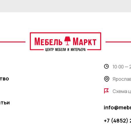
10:00 —
тво
Ярослав
Схема 
атьи
info@meb
+7 (4852)