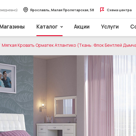
ежедневно)
Ярославль, Малая Пролетарская, 58
Схема центра
Магазины
Каталог
Акции
Услуги
С
Мягкая Кровать Орматек Атлантико (Ткань: Флок Бентлей Дымч