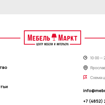
10:00 —
тво
Ярослав
Схема 
атьи
info@meb
+7 (4852)