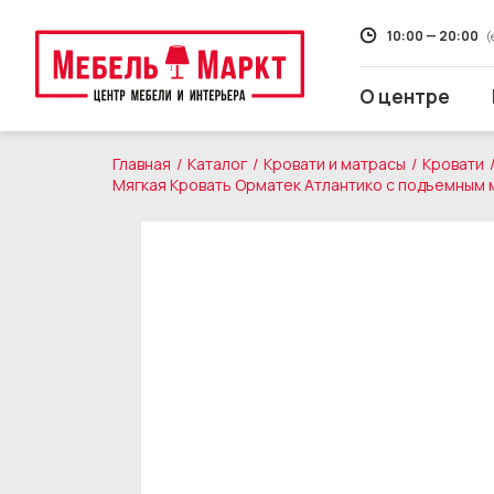
10:00 — 20:00
(
О центре
Главная
Каталог
Кровати и матрасы
Кровати
Мягкая Кровать Орматек Атлантико с подъемным
Распродажа
Мягкая мебель
Кухни
Корпусная мебель
Кровати и матрасы
Столы и стулья
Свет