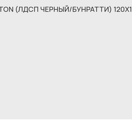
TON (ЛДСП ЧЕРНЫЙ/БУНРАТТИ) 120X
Обращение принято
В ближайшее время мы свяжемся с вами