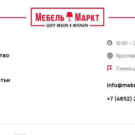
10:00 —
тво
Ярослав
Схема 
атьи
info@meb
+7 (4852)