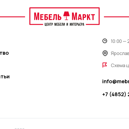
10:00 —
тво
Ярослав
Схема 
атьи
info@meb
+7 (4852)