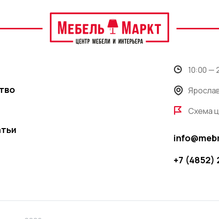
10:00 —
тво
Ярослав
Схема 
атьи
info@meb
+7 (4852)