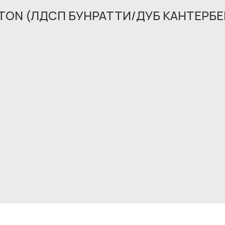
TON (ЛДСП БУНРАТТИ/ДУБ КАНТЕРБЕ
Обращение принято
В ближайшее время мы свяжемся с вами