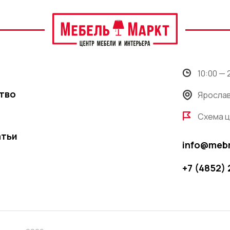
10:00 —
тво
Ярослав
Схема 
атьи
info@meb
+7 (4852)