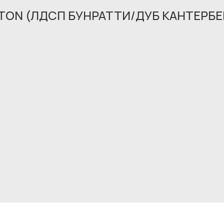
TON (ЛДСП БУНРАТТИ/ДУБ КАНТЕРБЕ
Обращение принято
В ближайшее время мы свяжемся с вами