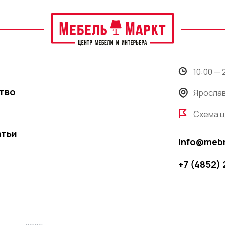
10:00 —
тво
Ярослав
Схема 
атьи
info@meb
+7 (4852)