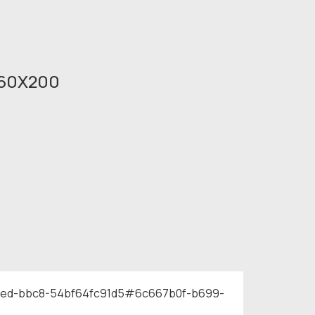
60X200
11ed-bbc8-54bf64fc91d5#6c667b0f-b699-