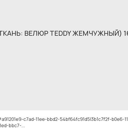
(ТКАНЬ: ВЕЛЮР TEDDY ЖЕМЧУЖНЫЙ) 1
Обращение принято
В ближайшее время мы свяжемся с вами
#a91201e9-c7ad-11ee-bbd2-54bf64fc91d5|3b1c7f2f-b0e6-
ed-bbc7-...