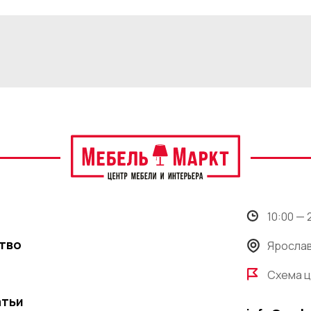
10:00 —
тво
Ярослав
Схема 
атьи