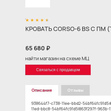
КРОВАТЬ CORSO-6 BS С ПМ 
65 680 ₽
найти магазин на схеме МЦ
Связаться с продавцом
Описание
Отзывы
938644f7-c738-11ee-bbd2-54bf64fc91d5
11ed-bbc8-54bf64fc91d5|863f297f-963b-11