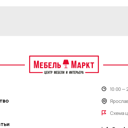
10:00 —
тво
Ярослав
Схема 
атьи