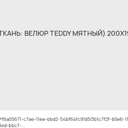
(ТКАНЬ: ВЕЛЮР TEDDY МЯТНЫЙ) 200X1
Обращение принято
В ближайшее время мы свяжемся с вами
#f6a05671-c7ae-11ee-bbd2-54bf64fc91d5|3b1c7f2f-b0e6-
ed-bbc7-...