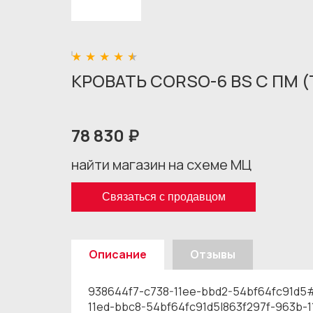
КРОВАТЬ CORSO-6 BS С ПМ 
78 830 ₽
найти магазин на схеме МЦ
Связаться с продавцом
Описание
Отзывы
938644f7-c738-11ee-bbd2-54bf64fc91d5
11ed-bbc8-54bf64fc91d5|863f297f-963b-11