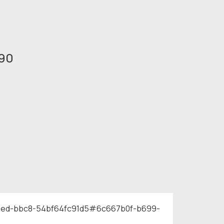
90
11ed-bbc8-54bf64fc91d5#6c667b0f-b699-