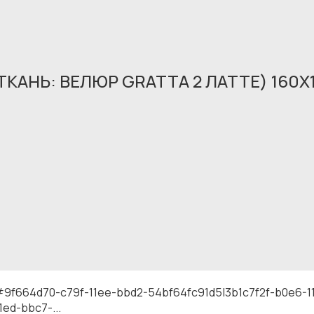
ТКАНЬ: ВЕЛЮР GRATTA 2 ЛАТТЕ) 160X
Обращение принято
В ближайшее время мы свяжемся с вами
#9f664d70-c79f-11ee-bbd2-54bf64fc91d5|3b1c7f2f-b0e6-
ed-bbc7-...