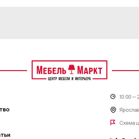
10:00 —
тво
Ярослав
Схема 
атьи