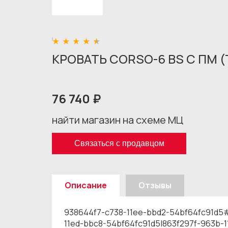
КРОВАТЬ CORSO-6 BS С ПМ (
76 740 ₽
найти магазин на схеме МЦ
Связаться с продавцом
Описание
Отзывы
938644f7-c738-11ee-bbd2-54bf64fc91d5
11ed-bbc8-54bf64fc91d5|863f297f-963b-11