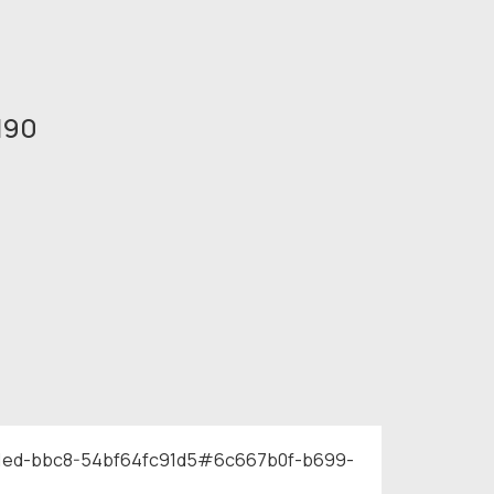
190
11ed-bbc8-54bf64fc91d5#6c667b0f-b699-