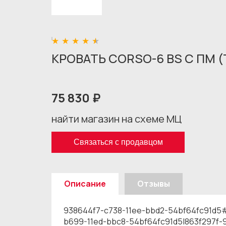
КРОВАТЬ CORSO-6 BS С ПМ 
75 830 ₽
найти магазин на схеме МЦ
Связаться с продавцом
Описание
Отзывы
938644f7-c738-11ee-bbd2-54bf64fc91d5
b699-11ed-bbc8-54bf64fc91d5|863f297f-9