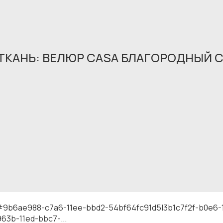
(ТКАНЬ: ВЕЛЮР CASA БЛАГОРОДНЫЙ С
Обращение принято
В ближайшее время мы свяжемся с вами
#9b6ae988-c7a6-11ee-bbd2-54bf64fc91d5|3b1c7f2f-b0e6
63b-11ed-bbc7-...