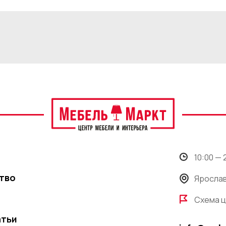
10:00 —
тво
Ярослав
Схема 
атьи