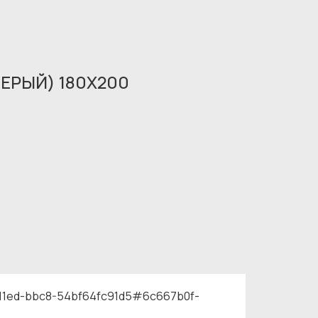
ЕРЫЙ) 180X200
-11ed-bbc8-54bf64fc91d5#6c667b0f-