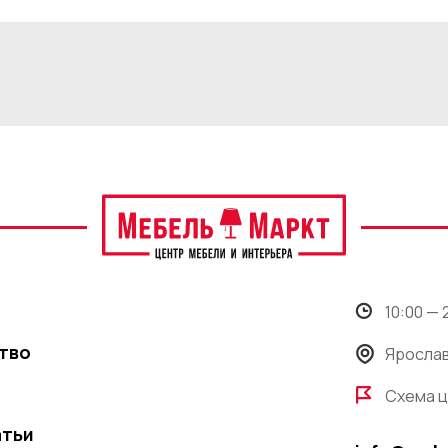
10:00 —
тво
Ярослав
Схема 
атьи