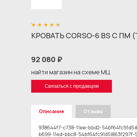
КРОВАТЬ CORSO-6 BS С ПМ 
92 080 ₽
найти магазин на схеме МЦ
Связаться с продавцом
Описание
Отзывы
938644f7-c738-11ee-bbd2-54bf64fc91d5
b699-11ed-bbc8-54bf64fc91d5|863f297f-9