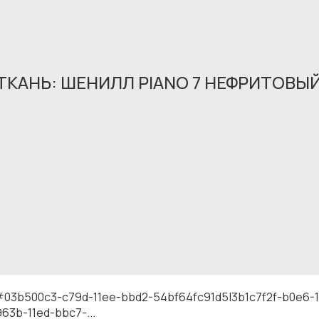
(ТКАНЬ: ШЕНИЛЛ PIANO 7 НЕФРИТОВЫ
Обращение принято
В ближайшее время мы свяжемся с вами
#03b500c3-c79d-11ee-bbd2-54bf64fc91d5|3b1c7f2f-b0e6-
63b-11ed-bbc7-...