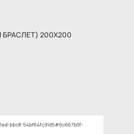
Й БРАСЛЕТ) 200X200
11ed-bbc8-54bf64fc91d5#6c667b0f-