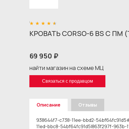
КРОВАТЬ CORSO-6 BS С ПМ 
69 950 ₽
найти магазин на схеме МЦ
Связаться с продавцом
Описание
Отзывы
938644f7-c738-11ee-bbd2-54bf64fc91d5#
11ed-bbc8-54bf64fc91d5|863f297f-963b-11