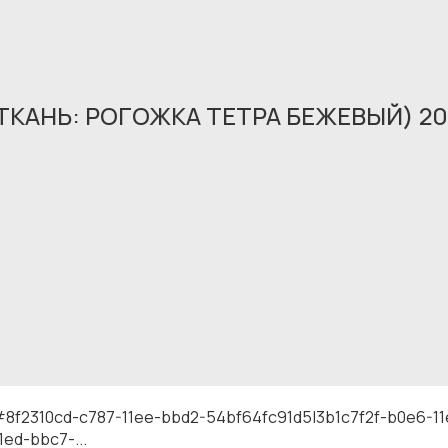
(ТКАНЬ: РОГОЖКА ТЕТРА БЕЖЕВЫЙ) 2
Обращение принято
В ближайшее время мы свяжемся с вами
8f2310cd-c787-11ee-bbd2-54bf64fc91d5|3b1c7f2f-b0e6-
ed-bbc7-...