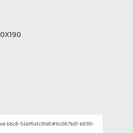
00X190
11ed-bbc8-54bf64fc91d5#6c667b0f-b699-