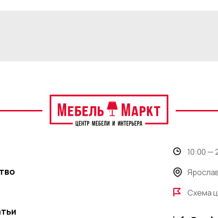
10:00 —
тво
Ярослав
Схема 
атьи