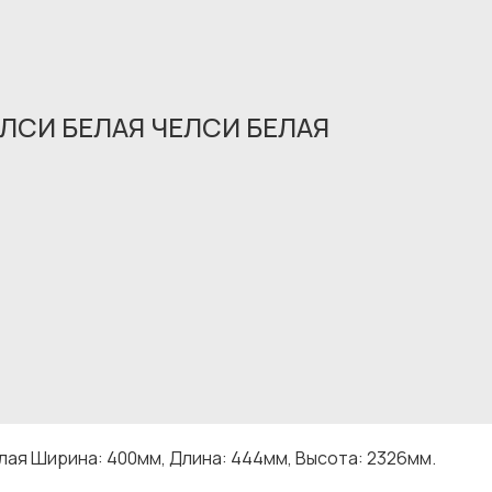
СИ БЕЛАЯ ЧЕЛСИ БЕЛАЯ
Обращение принято
В ближайшее время мы свяжемся с вами
я Ширина: 400мм, Длина: 444мм, Высота: 2326мм.