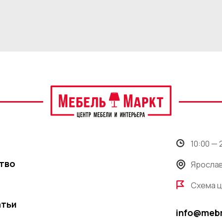
10:00 —
тво
Ярослав
Схема 
атьи
info@meb